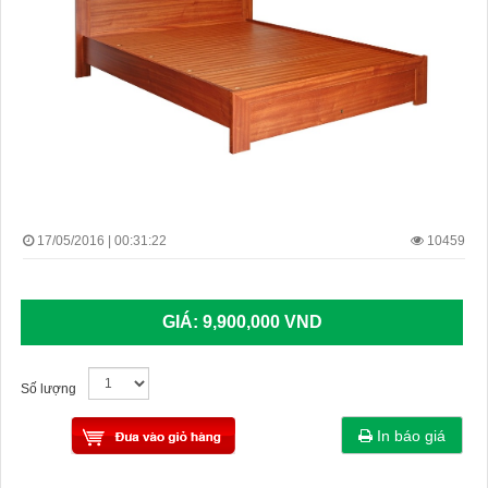
17/05/2016 | 00:31:22
10459
GIÁ:
9,900,000 VND
Số lượng
In báo giá