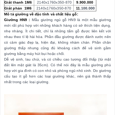
Giát thanh 1M6
2140x1760x350-870
9.900.000
Giát phản 1M6
2140x1760x350-870
11
.100.000
Mô tả giường về đặc tính và chất liệu gỗ:
Giường HN9 :
Mẫu giường ngủ gỗ HN9 là một mẫu giường
mới rất phù hợp vớ
i những khách hàng có sở thích tiện dụng,
nhẹ nhàng. Ít chi tiết, chỉ là những tấm gỗ được liên kết với
nhau theo tỉ lệ hài hòa. Phần đầu giường được đánh xước nên
có cảm giác đẹp lạ, hiện đại, không nhàm chán. Phần chân
giường thấp nhưng cũng đủ khoảng cách để vệ sinh gầm
giường bằng máy hút bụi hoặc chổi
.
Dễ vệ sinh, lau chùi, và có chiều cao tương đối thấp (từ mặt
đất lên mặt giát là 35cm). Có thể nói đây là mẫu giường phù
hợp với gia đình có con nhỏ và phòng ngủ nhỏ xinh. Do giường
cấu tạo ít gỗ hơn các loại giường khác, nên giá thành thấp
nhất trong các loại giường.